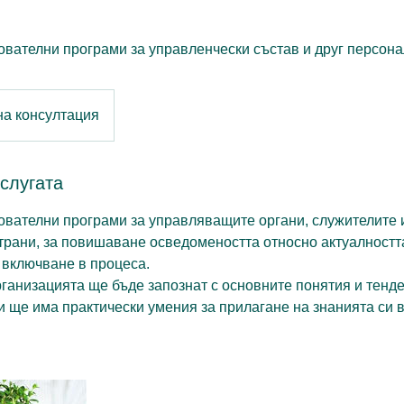
ователни програми за управленчески състав и друг персона
на консултация
слугата
ователни програми за управляващите органи, служителите 
трани, за повишаване осведомеността относно актуалностт
 включване в процеса.
ганизацията ще бъде запознат с основните понятия и тенде
и ще има практически умения за прилагане на знанията си 