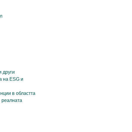
л
и други
а на ESG и
нции в областта
в реалната