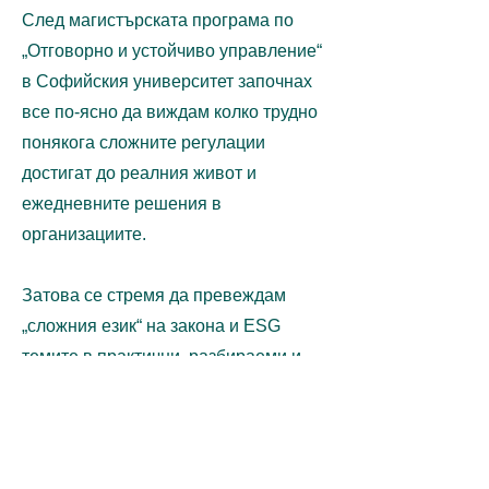
След магистърската програма по
„Отговорно и устойчиво управление“
в Софийския университет започнах
все по-ясно да виждам колко трудно
понякога сложните регулации
достигат до реалния живот и
ежедневните решения в
организациите.
Затова се стремя да превеждам
„сложния език“ на закона и ESG
темите в практични, разбираеми и
приложими решения. Вярвам, че
устойчивото развитие не трябва да
звучи абстрактно или
административно, а да помага на