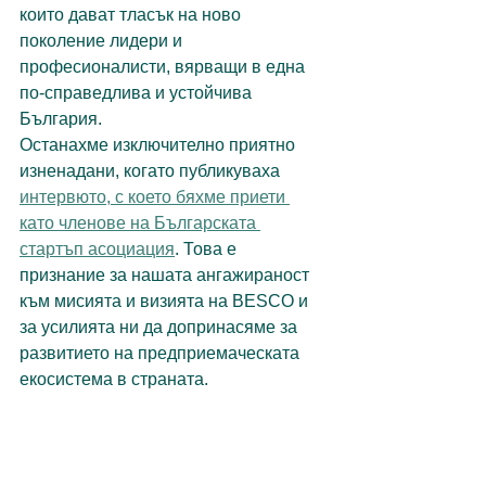
които дават тласък на ново 
поколение лидери и 
професионалисти, вярващи в една 
по-справедлива и устойчива 
България.
Останахме изключително приятно 
изненадани, когато публикуваха 
интервюто, с което бяхме приети 
като членове на Българската 
стартъп асоциация
. Това е 
признание за нашата ангажираност 
към мисията и визията на BESCO и 
за усилията ни да допринасяме за 
развитието на предприемаческата 
екосистема в страната.